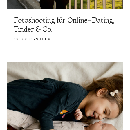
Fotoshooting für Online-Dating,
Tinder & Co.
Original
Current
109,00
€
79,00
€
price
price
was:
is:
109,00 €.
79,00 €.