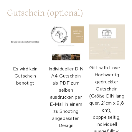
Gutschein (optional)
Gift with Love –
Es wird kein
Individueller DIN
Hochwertig
Gutschein
A4 Gutschein
gedruckter
benötigt
als PDF zum
Gutschein
selben
(Größe DIN lang
ausdrucken per
quer, 21cm x 9,8
E-Mail in einem
cm),
zu Shooting
doppelseitig,
angepassten
individuell
Design
ausgefüllt &