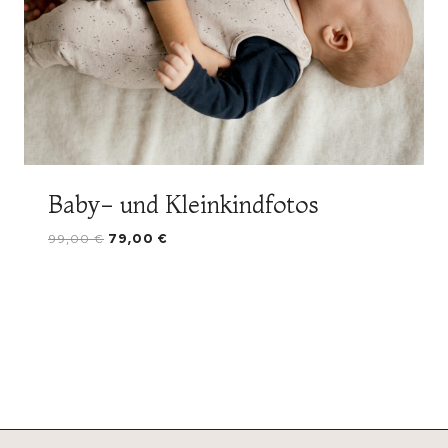
Baby- und Kleinkindfotos
Original
Current
99,00
€
79,00
€
price
price
was:
is:
99,00 €.
79,00 €.