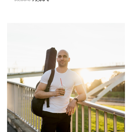
price
price
was:
is:
99,00 €.
79,00 €.