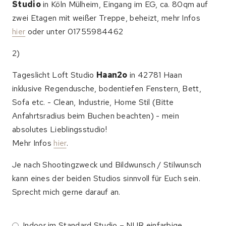
Studio
in Köln Mülheim, Eingang im EG, ca. 80qm auf
zwei Etagen mit weißer Treppe, beheizt, mehr Infos
hier
oder unter 01755984462
2)
Tageslicht Loft Studio
Haan2o
in 42781 Haan
inklusive Regendusche, bodentiefen Fenstern, Bett,
Sofa etc. - Clean, Industrie, Home Stil (Bitte
Anfahrtsradius beim Buchen beachten) - mein
absolutes Lieblingsstudio!
Mehr Infos
hier
.
Je nach Shootingzweck und Bildwunsch / Stilwunsch
kann eines der beiden Studios sinnvoll für Euch sein.
Sprecht mich gerne darauf an.
Indoor im Standard Studio – NUR einfarbige