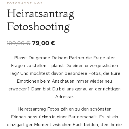
FOTOSHOOTINGS
Heiratsantrag
Fotoshooting
Original
Current
109,00
€
79,00
€
price
price
Planst Du gerade Deinem Partner die Frage aller
was:
is:
Fragen zu stellen – planst Du einen unvergesslichen
109,00 €.
79,00 €.
Tag? Und möchtest davon besondere Fotos, die Eure
Emotionen beim Anschauen immer wieder neu
erwecken? Dann bist Du bei uns genau an der richtigen
Adresse.
Heiratsantrag Fotos zählen zu den schönsten
Erinnerungsstücken in einer Partnerschaft. Es ist ein
einzigartiger Moment zwischen Euch beiden, den Ihr nie