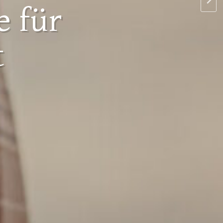
 für
t