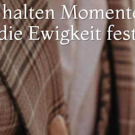
 halten Momente
die Ewigkeit fes