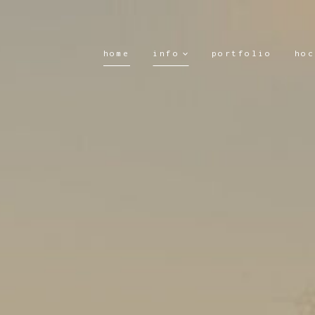
Skip
to
content
home
info
portfolio
hoc