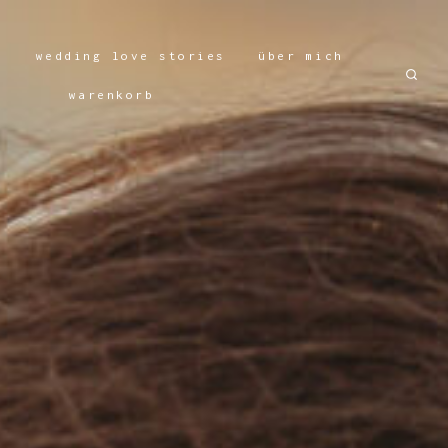
n
wedding love stories
über mich
warenkorb