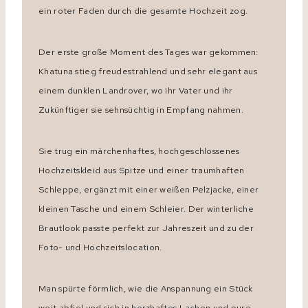
ein roter Faden durch die gesamte Hochzeit zog.
Der erste große Moment des Tages war gekommen:
Khatuna stieg freudestrahlend und sehr elegant aus
einem dunklen Landrover, wo ihr Vater und ihr
Zukünftiger sie sehnsüchtig in Empfang nahmen.
Sie trug ein märchenhaftes, hochgeschlossenes
Hochzeitskleid aus Spitze und einer traumhaften
Schleppe, ergänzt mit einer weißen Pelzjacke, einer
kleinen Tasche und einem Schleier. Der winterliche
Brautlook passte perfekt zur Jahreszeit und zu der
Foto- und Hochzeitslocation.
Man spürte förmlich, wie die Anspannung ein Stück
weit abfiel und sich in herzhaftes Lachen und pure