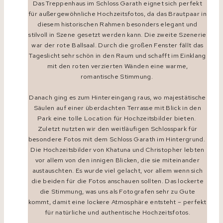
Das Treppenhaus im Schloss Garath eignet sich perfekt
für außergewöhnliche Hochzeitsfotos, da das Brautpaar in
diesem historischen Rahmen besonders elegant und
stilvoll in Szene gesetzt werden kann. Die zweite Szenerie
war der rote Ballsaal. Durch die großen Fenster fällt das
Tageslicht sehr schön in den Raum und schafft im Einklang
mit den roten verzierten Wänden eine warme,
romantische Stimmung.
Danach ging es zum Hintereingang raus, wo majestätische
Säulen auf einer überdachten Terrasse mit Blick in den
Park eine tolle Location für Hochzeitsbilder bieten.
Zuletzt nutzten wir den weitläufigen Schlosspark für
besondere Fotos mit dem Schloss Garath im Hintergrund.
Die Hochzeitsbilder von Khatuna und Christopher lebten
vor allem von den innigen Blicken, die sie miteinander
austauschten. Es wurde viel gelacht, vor allem wenn sich
die beiden für die Fotos anschauen sollten. Das lockerte
die Stimmung, was uns als Fotografen sehr zu Gute
kommt, damit eine lockere Atmosphäre entsteht – perfekt
für natürliche und authentische Hochzeitsfotos.