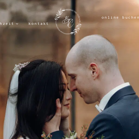
online buche
hzeit
kontakt