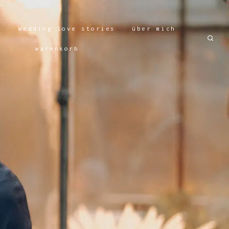
n
wedding love stories
über mich
warenkorb